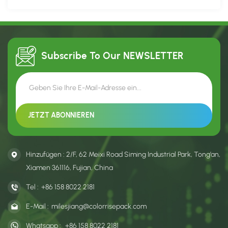
Subscribe To Our
NEWSLETTER
Hinzufügen : 2/F, 62 Meixi Road Siming Industrial Park, Tong’an,
Xiamen 361116, Fujian, China
Tel :
+86 158 8022 2181
E-Mail :
milesjiang@colorrisepack.com
Whatsapp :
+86 158 8022 2181