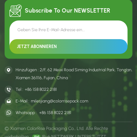
Subscribe To Our
NEWSLETTER
Hinzufügen : 2/F, 62 Meixi Road Siming Industrial Park, Tong’an,
Xiamen 361116, Fujian, China
Tel :
+86 158 8022 2181
E-Mail :
milesjiang@colorrisepack.com
Whatsapp :
+86 158 8022 2181
© Xiamen ColorRise Packaging Co., Ltd. Alle Rechte
vorbehalten .
IPv6 NETZWERK UNTERSTÜTZT