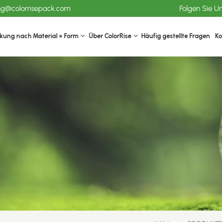
ang@colorrisepack.com
Folgen Sie U
kung nach Material × Form
Über ColorRise
Häufig gestellte Fragen
Ko