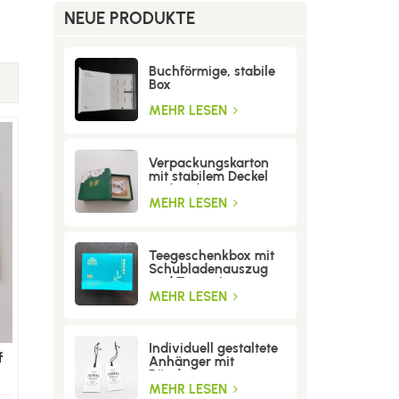
NEUE PRODUKTE
Buchförmige, stabile
Box
MEHR LESEN
Verpackungskarton
mit stabilem Deckel
und Boden
MEHR LESEN
Teegeschenkbox mit
Schubladenauszug
und Trenneinsatz
MEHR LESEN
Individuell gestaltete
f
Anhänger mit
Bändern
MEHR LESEN