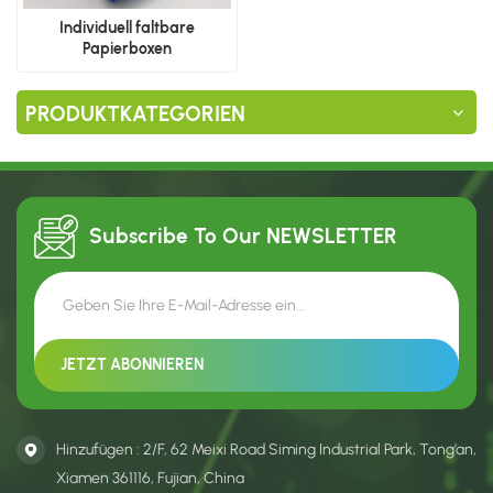
Individuell faltbare
Papierboxen
PRODUKTKATEGORIEN
Subscribe To Our
NEWSLETTER
Hinzufügen : 2/F, 62 Meixi Road Siming Industrial Park, Tong’an,
Xiamen 361116, Fujian, China