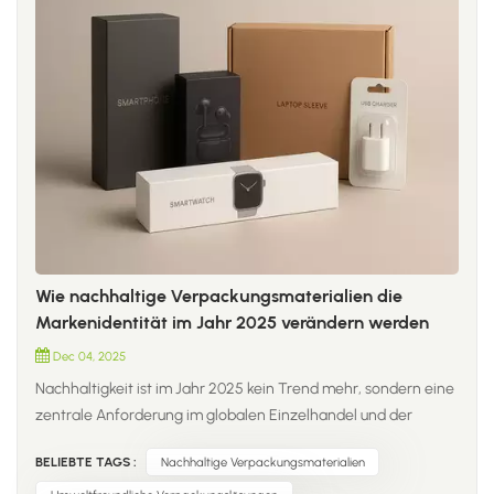
Wie nachhaltige Verpackungsmaterialien die
Markenidentität im Jahr 2025 verändern werden
Dec 04, 2025
Nachhaltigkeit ist im Jahr 2025 kein Trend mehr, sondern eine
zentrale Anforderung im globalen Einzelhandel und der
Konsumgüterbranche. Marken verabschieden sich von
BELIEBTE TAGS :
Nachhaltige Verpackungsmaterialien
herkömmlichen Kunststoffen und setzen auf Materialien der