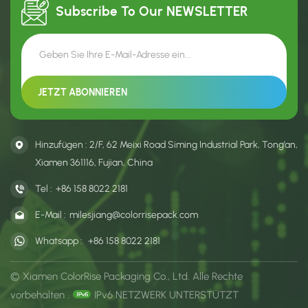
Subscribe To Our
NEWSLETTER
Hinzufügen : 2/F, 62 Meixi Road Siming Industrial Park, Tong’an,
Xiamen 361116, Fujian, China
Tel :
+86 158 8022 2181
E-Mail :
milesjiang@colorrisepack.com
Whatsapp :
+86 158 8022 2181
© Xiamen ColorRise Packaging Co., Ltd. Alle Rechte
vorbehalten .
IPv6 NETZWERK UNTERSTÜTZT