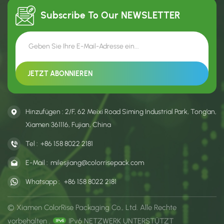
Subscribe To Our
NEWSLETTER
Hinzufügen : 2/F, 62 Meixi Road Siming Industrial Park, Tong’an,
Xiamen 361116, Fujian, China
Tel :
+86 158 8022 2181
E-Mail :
milesjiang@colorrisepack.com
Whatsapp :
+86 158 8022 2181
© Xiamen ColorRise Packaging Co., Ltd. Alle Rechte
vorbehalten .
IPv6 NETZWERK UNTERSTÜTZT