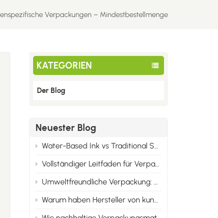
ndenspezifische Verpackungen – Mindestbestellmenge
KATEGORIEN
Der Blog
Neuester Blog
Water-Based Ink vs Traditional Solvent Ink: Cost & Professional Advantages of Eco Printing
Vollständiger Leitfaden für Verpackungsdruckmaterialien: Karton, Synthetikpapier und alle Wellpappenarten
Umweltfreundliche Verpackung: Sie ist nicht nur umweltfreundlich, sondern auch marktgerecht.
Warum haben Hersteller von kundenspezifischen Verpackungen Mindestbestellmengen?
Wie nachhaltige Verpackungsmaterialien die Markenidentität im Jahr 2025 verändern werden