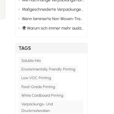
Maßgeschneiderte Verpackungen für sich entwickelnde Marktbedürfnisse: Anpassung an den Wandel
Wenn laminierte Non Woven-Tragetaschen versagen: Was schief geht und wie man es verhindert
🌍 Warum sich immer mehr ausländische Käufer für kundenspezifische Verpackungslieferanten in China entscheiden.
TAGS
Soluble Inks
Environmentally Friendly Printing
Low VOC Printing
Food-Grade Printing
White Cardboard Printing
Verpackungs- Und
Druckmaterialien