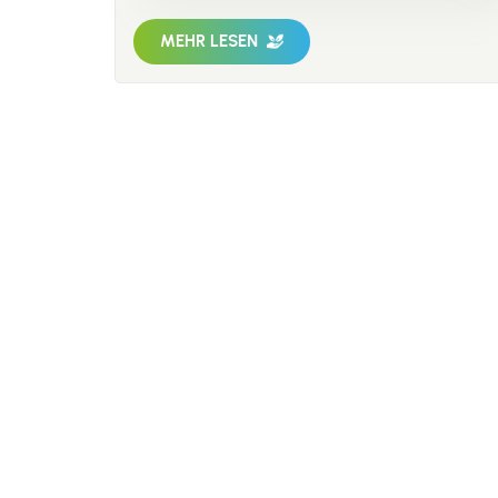
Werkz
MEHR LESEN
Einri
oder 5