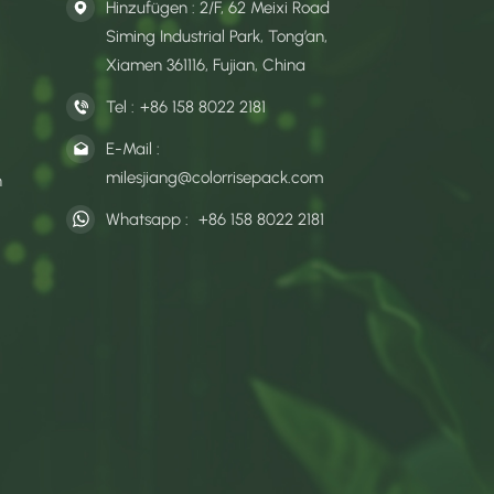
Hinzufügen : 2/F, 62 Meixi Road
Siming Industrial Park, Tong’an,
Xiamen 361116, Fujian, China
Tel :
+86 158 8022 2181
E-Mail :
milesjiang@colorrisepack.com
n
Whatsapp :
+86 158 8022 2181