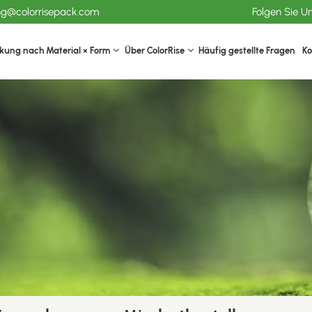
ang@colorrisepack.com
Folgen Sie U
kung nach Material × Form
Über ColorRise
Häufig gestellte Fragen
Ko