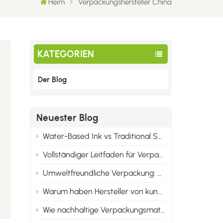
Heim
Verpackungshersteller China
KATEGORIEN
Der Blog
Neuester Blog
Water-Based Ink vs Traditional Solvent Ink: Cost & Professional Advantages of Eco Printing
Vollständiger Leitfaden für Verpackungsdruckmaterialien: Karton, Synthetikpapier und alle Wellpappenarten
Umweltfreundliche Verpackung: Sie ist nicht nur umweltfreundlich, sondern auch marktgerecht.
Warum haben Hersteller von kundenspezifischen Verpackungen Mindestbestellmengen?
Wie nachhaltige Verpackungsmaterialien die Markenidentität im Jahr 2025 verändern werden
n