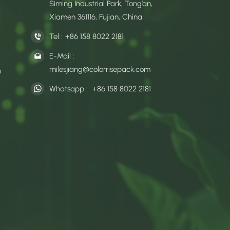
Siming Industrial Park, Tong’an,
Xiamen 361116, Fujian, China
Tel :
+86 158 8022 2181
E-Mail :
milesjiang@colorrisepack.com
n
Whatsapp :
+86 158 8022 2181