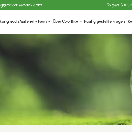
ang@colorrisepack.com
Folgen Sie U
kung nach Material × Form
Über ColorRise
Häufig gestellte Fragen
Ko