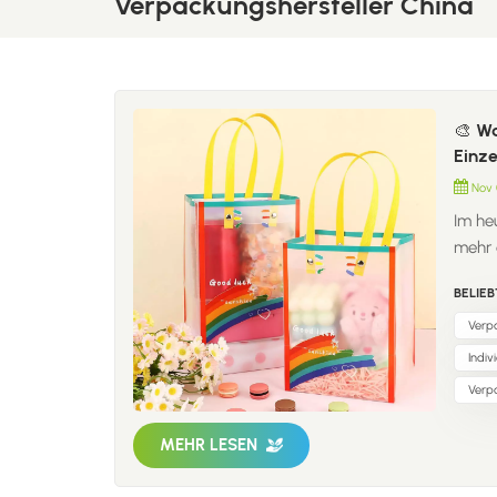
Verpackungshersteller China
🎨 W
Einze
Nov 
Im he
mehr 
indiv
BELIEB
Produ
Konsu
Verp
Nachh
Indi
Verpa
Verp
Marke
verbe
MEHR LESEN
wahrg
hervo