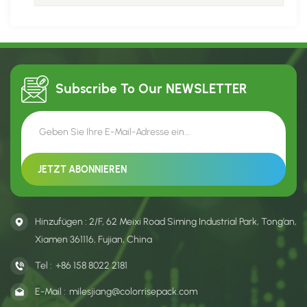
den Wandel
Subscribe To Our
NEWSLETTER
Hinzufügen : 2/F, 62 Meixi Road Siming Industrial Park, Tong’an,
Xiamen 361116, Fujian, China
Tel :
+86 158 8022 2181
E-Mail :
milesjiang@colorrisepack.com