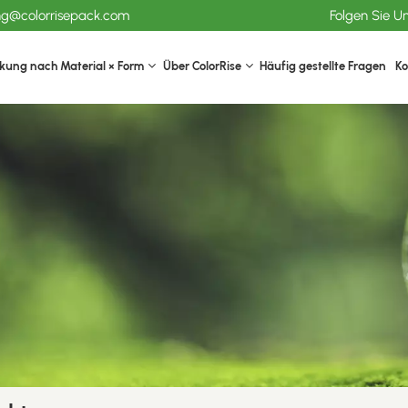
ang@colorrisepack.com
Folgen Sie U
kung nach Material × Form
Über ColorRise
Häufig gestellte Fragen
Ko