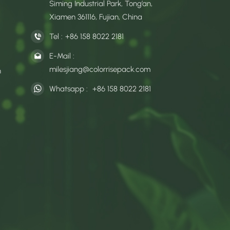
Siming Industrial Park, Tong’an,
Xiamen 361116, Fujian, China
Tel :
+86 158 8022 2181
E-Mail :
milesjiang@colorrisepack.com
n
Whatsapp :
+86 158 8022 2181