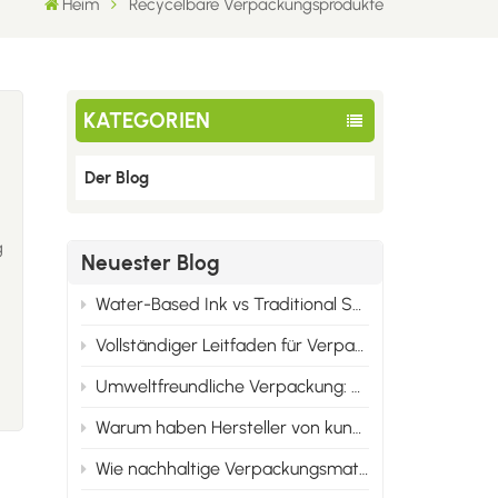
Heim
Recycelbare Verpackungsprodukte
KATEGORIEN
Der Blog
g
Neuester Blog
Water-Based Ink vs Traditional Solvent Ink: Cost & Professional Advantages of Eco Printing
Vollständiger Leitfaden für Verpackungsdruckmaterialien: Karton, Synthetikpapier und alle Wellpappenarten
Umweltfreundliche Verpackung: Sie ist nicht nur umweltfreundlich, sondern auch marktgerecht.
Warum haben Hersteller von kundenspezifischen Verpackungen Mindestbestellmengen?
Wie nachhaltige Verpackungsmaterialien die Markenidentität im Jahr 2025 verändern werden