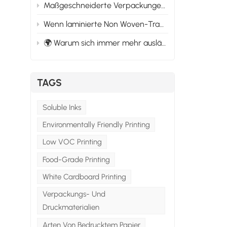
Maßgeschneiderte Verpackungen für sich entwickelnde Marktbedürfnisse: Anpassung an den Wandel
Wenn laminierte Non Woven-Tragetaschen versagen: Was schief geht und wie man es verhindert
🌍 Warum sich immer mehr ausländische Käufer für kundenspezifische Verpackungslieferanten in China entscheiden.
TAGS
Soluble Inks
Environmentally Friendly Printing
Low VOC Printing
Food-Grade Printing
White Cardboard Printing
Verpackungs- Und
Druckmaterialien
Arten Von Bedrucktem Papier