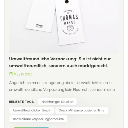
Umweltfreundliche Verpackung: Sie ist nicht nur
umweltfreundlich, sondern auch marktgerecht.
May 15, 2026
Angesichts immer strengerer globaler Umweltrichtlinien ist
umweltfreundliche Verpackung kein Plus mehr, sondern eine
Voraussetzung für den Einstieg in die Verpackungsindustrie. 1.
BELIEBTE TAGS :
Nachhaltiges Drucken
Als professioneller Verpackungsdienstleister halten wir uns an
die Grundprinzipien umweltfreundlicher Materialien,
Umweltfreundlicher Druck
Druck Mit Wasserbasierter Tinte
konformer Gestaltung und praktischer Leistung, um unseren
Recycelbare Verpackungsprodukte
globalen Kunden nachhaltige Verpackungslösungen aus einer