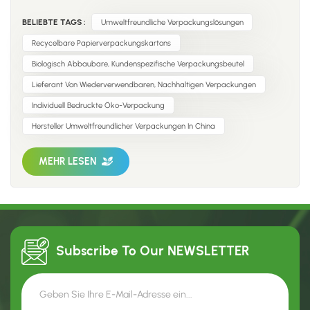
branchenübergreifend zu einem zentralen Fokus geworden.
BELIEBTE TAGS :
Umweltfreundliche Verpackungslösungen
Vom Einzelhandel über Lebensmittel bis hin zu Kosmetik
verlagern Unternehmen ihren Fokus hin zu umweltfreundliche
Recycelbare Papierverpackungskartons
Materialien die Abfall reduzieren und die Recyclingfähigkeit
Biologisch Abbaubare, Kundenspezifische Verpackungsbeutel
fördern. Heutige Konsumenten achten nicht nur auf das
Lieferant Von Wiederverwendbaren, Nachhaltigen Verpackungen
Produkt selbst, sondern auch auf dessen Verpackung.
Individuell Bedruckte Öko-Verpackung
Recyclingpapier, biologisch abbaubare Materialien und
wiederverwendbare Verpackungen Hilft Marken dabei, ein
Hersteller Umweltfreundlicher Verpackungen In China
verantwortungsvolles Image aufzubauen und den
wachsenden Markterwartungen gerecht zu werden. Bei
MEHR LESEN
FulinhanWir engagieren uns für die Entwicklung
umweltbewusste Verpackungslösungen Wir vereinen
Langlebigkeit, Desig...
Subscribe To Our
NEWSLETTER