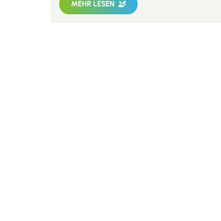
MEHR LESEN
die E
Langle