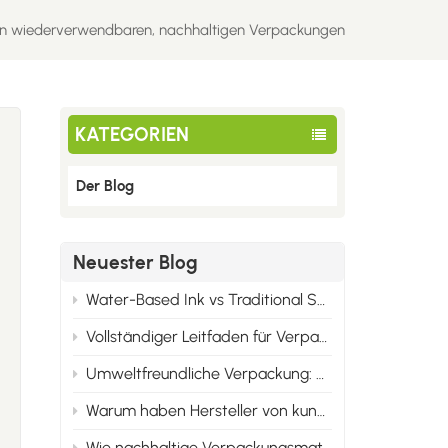
on wiederverwendbaren, nachhaltigen Verpackungen
KATEGORIEN
Der Blog
Neuester Blog
Water-Based Ink vs Traditional Solvent Ink: Cost & Professional Advantages of Eco Printing
Vollständiger Leitfaden für Verpackungsdruckmaterialien: Karton, Synthetikpapier und alle Wellpappenarten
Umweltfreundliche Verpackung: Sie ist nicht nur umweltfreundlich, sondern auch marktgerecht.
n
Warum haben Hersteller von kundenspezifischen Verpackungen Mindestbestellmengen?
Wie nachhaltige Verpackungsmaterialien die Markenidentität im Jahr 2025 verändern werden