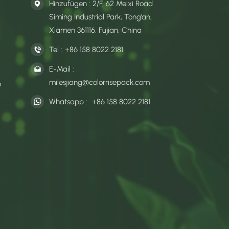
Hinzufügen : 2/F, 62 Meixi Road
Siming Industrial Park, Tong’an,
Xiamen 361116, Fujian, China
Tel :
+86 158 8022 2181
E-Mail :
milesjiang@colorrisepack.com
n
Whatsapp :
+86 158 8022 2181