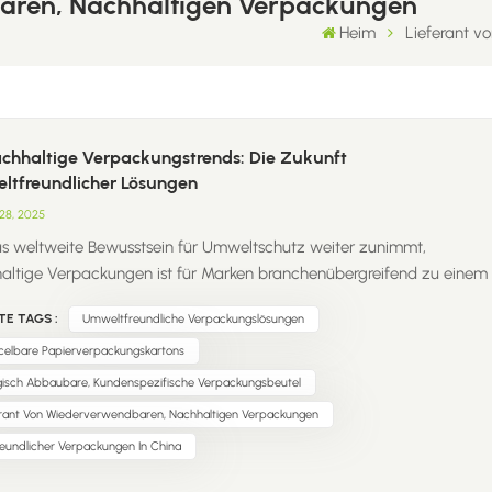
aren, Nachhaltigen Verpackungen
Heim
Lieferant v
achhaltige Verpackungstrends: Die Zukunft
ltfreundlicher Lösungen
28, 2025
s weltweite Bewusstsein für Umweltschutz weiter zunimmt,
altige Verpackungen ist für Marken branchenübergreifend zu einem
alen Fokus geworden. Vom Einzelhandel über Lebensmittel bis hin zu
TE TAGS :
Umweltfreundliche Verpackungslösungen
tik verlagern Unternehmen ihren Fokus hin zu umweltfreundliche
alien die Abfall reduzieren und die Recyclingfähigkeit fördern.
celbare Papierverpackungskartons
ge Konsumenten achten nicht nur auf das Produkt selbst, sondern
ogisch Abbaubare, Kundenspezifische Verpackungsbeutel
auf dessen Verpackung. Recyclingpapier, biologisch abbaubare
erant Von Wiederverwendbaren, Nachhaltigen Verpackungen
ialien und wiederverwendbare Verpackungen Hilft Marken dabei, ei
reundlicher Verpackungen In China
twortungsvolles Image aufzubauen und den wachsenden
erwartungen gerecht zu werden. Bei FulinhanWir engagieren uns für