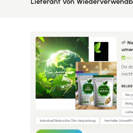
Lieferant Von Wiederverwendb
🌱 N
umwe
Oct 
Da da
nachh
zentr
BELIEB
Kosme
Materi
Recy
Heuti
Biol
auch 
Lief
Mater
Individuell Bedruckte Öko-Verpackung
Hersteller Umweltf
veran
Markt