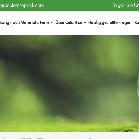
ang@colorrisepack.com
Folgen Sie U
kung nach Material × Form
Über ColorRise
Häufig gestellte Fragen
Ko