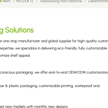
Heim
PRODUKTE
Verpackung nach Branche
Lebensmitte
g Solutions
ier one-stop manufacturer and global supplier for high-quality custo
xpertise, we specialize in delivering eco-friendly, fully customizable
imize shelf appeal.
eco-conscious packaging, we offer end-to-end OEM/ODM customizatio
er & plastic packaging, customizable printing, waterproof and
.
test new markets with monthly new designs.