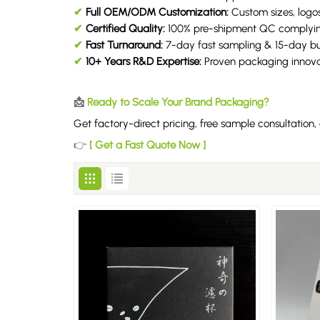
✔
Full OEM/ODM Customization:
Custom sizes, logos
✔
Certified Quality:
100% pre-shipment QC complyi
✔
Fast Turnaround:
7-day fast sampling & 15-day bul
✔
10+ Years R&D Expertise:
Proven packaging innovat
📩
Ready to Scale Your Brand Packaging?
Get factory-direct pricing, free sample consultatio
👉
[ Get a Fast Quote Now ]