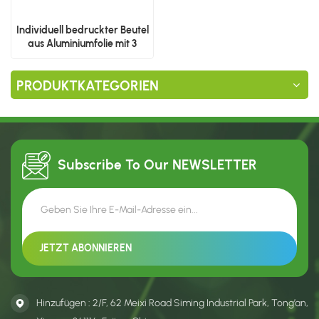
Individuell bedruckter Beutel
aus Aluminiumfolie mit 3
seitlichen Siegeln
PRODUKTKATEGORIEN
Subscribe To Our
NEWSLETTER
Hinzufügen : 2/F, 62 Meixi Road Siming Industrial Park, Tong’an,