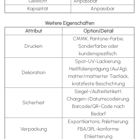
Gewicht
Anpassbar
Kapazität
Anpassbar
Weitere Eigenschaften
Attribut
Option/Detail
CMMK, Pantone-Farbe,
Drucken
Sonderfarbe oder
kundenspezifisch.
Spot-UV-Lackierung,
Heißfolienprägung (Au/Ag),
Dekoration
matter/mattierter Tastlack,
kratzfeste Beschichtung
Siegel-/Aufreißetikett;
Chargen-/Datumscodierung;
Sicherheit
Barcode/QR-Code nach
Bedarf
Exportkartons; Palettierung;
Verpackung
FBA/3PL-konforme
Etikettierung