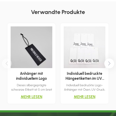
Verwandte Produkte
Anhänger mit
Individuell bedruckte
individuellem Logo
Hängeetiketten im UV-
Druckverfahren
Dieses silbergeprägte
Individuell bedruckte Logo-
schwarze Etikett ist 5 cm breit
Anhänger mit Ösen, UV-Druck,
und 11 cm lang und kann mit
geeignet für verschiedene
MEHR LESEN
MEHR LESEN
einem 32 cm langen Seil
Kleidungsstücke, Schuhe, Hüte
kombiniert werden, wodurch
usw.
es sich für verschiedene
Kleidungsstücke, Rucksäcke