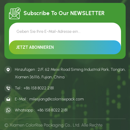
usw. eignet.
Subscribe To Our
NEWSLETTER
Hinzufügen : 2/F, 62 Meixi Road Siming Industrial Park, Tong’an,
Xiamen 361116, Fujian, China
Tel :
+86 158 8022 2181
E-Mail :
milesjiang@colorrisepack.com
Whatsapp :
+86 158 8022 2181
© Xiamen ColorRise Packaging Co., Ltd. Alle Rechte