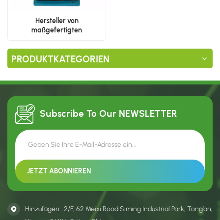
Hersteller von
maßgefertigten
Reißverschlusstaschen mit
flachem Boden
PRODUKTKATEGORIEN
Subscribe To Our
NEWSLETTER
Hinzufügen : 2/F, 62 Meixi Road Siming Industrial Park, Tong’an,