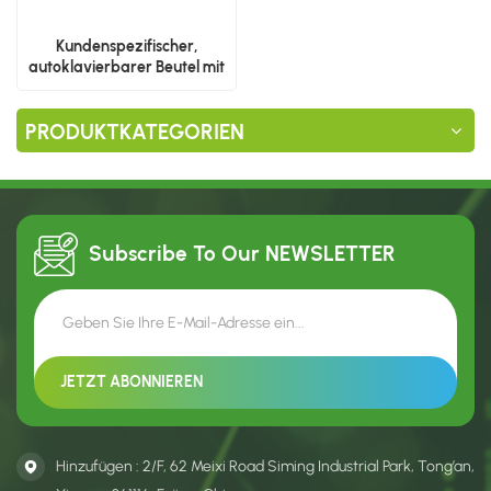
Kundenspezifischer,
autoklavierbarer Beutel mit
3 seitlichen Siegeln für heiß
abfüllbare Lebensmittel
PRODUKTKATEGORIEN
Subscribe To Our
NEWSLETTER
Hinzufügen : 2/F, 62 Meixi Road Siming Industrial Park, Tong’an,