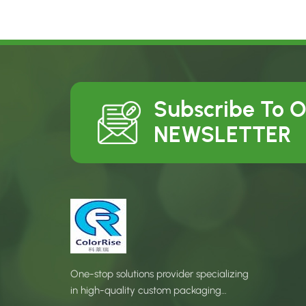
Subscribe To 
NEWSLETTER
One-stop solutions provider specializing
in high-quality custom packaging