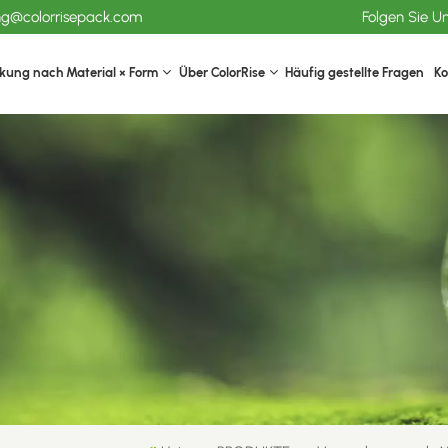
ang@colorrisepack.com
Folgen Sie U
kung nach Material × Form
Über ColorRise
Häufig gestellte Fragen
Ko