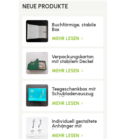
NEUE PRODUKTE
Buchförmige, stabile
Box
MEHR LESEN
Verpackungskarton
mit stabilem Deckel
und Boden
MEHR LESEN
Teegeschenkbox mit
Schubladenauszug
und Trenneinsatz
MEHR LESEN
Individuell gestaltete
Anhänger mit
Bändern
MEHR LESEN