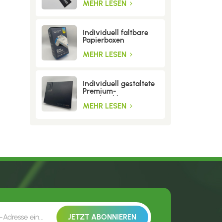
MEHR LESEN
Individuell faltbare
Papierboxen
MEHR LESEN
Individuell gestaltete
Premium-
Geschenkboxen aus
Wellpappe
MEHR LESEN