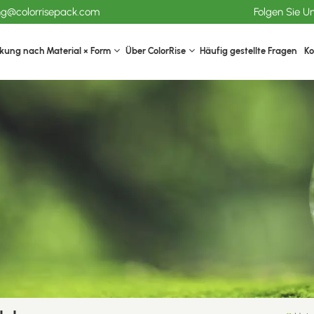
ang@colorrisepack.com
Folgen Sie U
kung nach Material × Form
Über ColorRise
Häufig gestellte Fragen
Ko