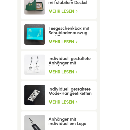
mit stabilem Deckel
und Boden
MEHR LESEN
Teegeschenkbox mit
Schubladenauszug
und Trenneinsatz
MEHR LESEN
Individuell gestaltete
Anhänger mit
Bändern
MEHR LESEN
Individuell gestaltete
Mode-Hängeetiketten
mit Löchern
MEHR LESEN
Anhänger mit
individuellem Logo