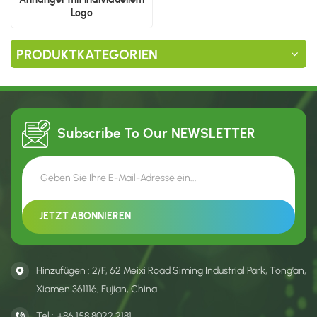
Logo
PRODUKTKATEGORIEN
Subscribe To Our
NEWSLETTER
Hinzufügen : 2/F, 62 Meixi Road Siming Industrial Park, Tong’an,
Xiamen 361116, Fujian, China
Tel :
+86 158 8022 2181