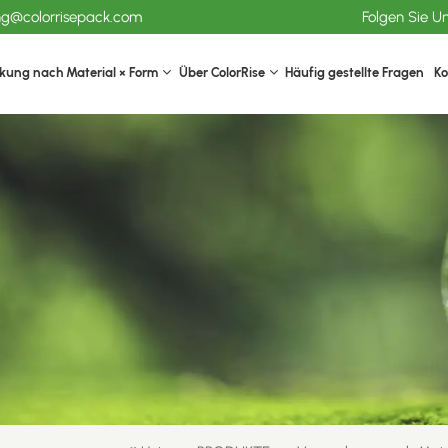
ang@colorrisepack.com
Folgen Sie U
kung nach Material × Form
Über ColorRise
Häufig gestellte Fragen
Ko