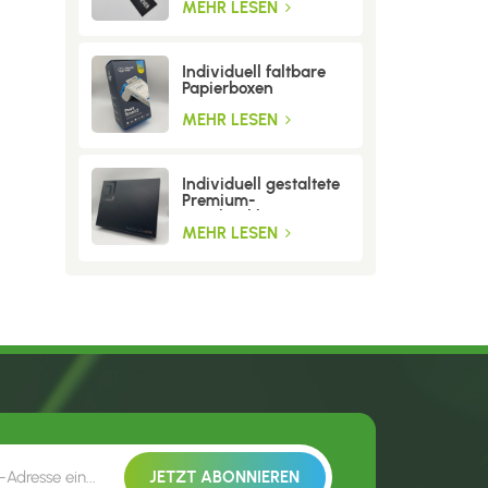
MEHR LESEN
Individuell faltbare
Papierboxen
MEHR LESEN
Individuell gestaltete
Premium-
Geschenkboxen aus
Wellpappe
MEHR LESEN