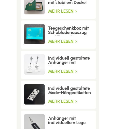
mit stabilem Deckel
und Boden
MEHR LESEN
Teegeschenkbox mit
Schubladenauszug
und Trenneinsatz
MEHR LESEN
Individuell gestaltete
Anhänger mit
Bändern
MEHR LESEN
Individuell gestaltete
Mode-Hängeetiketten
mit Löchern
MEHR LESEN
Anhänger mit
individuellem Logo