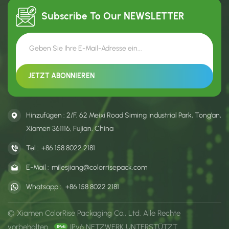
Subscribe To Our
NEWSLETTER
Hinzufügen : 2/F, 62 Meixi Road Siming Industrial Park, Tong’an,
Xiamen 361116, Fujian, China
Tel :
+86 158 8022 2181
E-Mail :
milesjiang@colorrisepack.com
Whatsapp :
+86 158 8022 2181
© Xiamen ColorRise Packaging Co., Ltd. Alle Rechte
vorbehalten .
IPv6 NETZWERK UNTERSTÜTZT