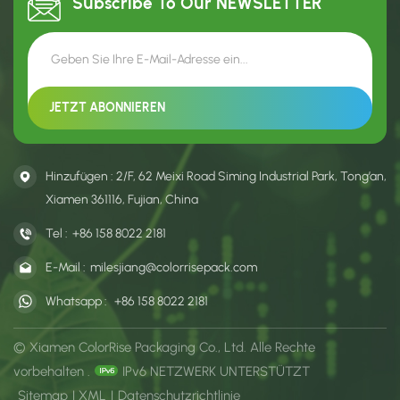
Subscribe To Our
NEWSLETTER
Hinzufügen : 2/F, 62 Meixi Road Siming Industrial Park, Tong’an,
Xiamen 361116, Fujian, China
Tel :
+86 158 8022 2181
E-Mail :
milesjiang@colorrisepack.com
Whatsapp :
+86 158 8022 2181
© Xiamen ColorRise Packaging Co., Ltd. Alle Rechte
vorbehalten .
IPv6 NETZWERK UNTERSTÜTZT
Sitemap
|
XML
|
Datenschutzrichtlinie