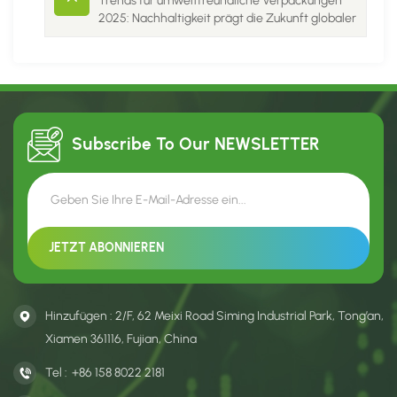
Trends für umweltfreundliche Verpackungen
2025: Nachhaltigkeit prägt die Zukunft globaler
Marken
Subscribe To Our
NEWSLETTER
Hinzufügen : 2/F, 62 Meixi Road Siming Industrial Park, Tong’an,
Xiamen 361116, Fujian, China
Tel :
+86 158 8022 2181