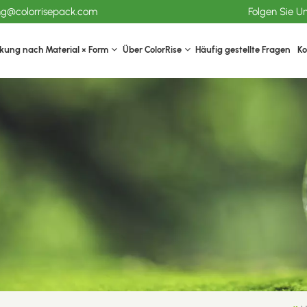
ang@colorrisepack.com
Folgen Sie U
kung nach Material × Form
Über ColorRise
Häufig gestellte Fragen
Ko