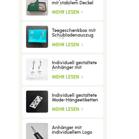
mit stabilem Deckel
und Boden
MEHR LESEN
Teegeschenkbox mit
Schubladenauszug
und Trenneinsatz
MEHR LESEN
Individuell gestaltete
Anhänger mit
Bändern
MEHR LESEN
Individuell gestaltete
Mode-Hängeetiketten
mit Löchern
MEHR LESEN
Anhänger mit
individuellem Logo