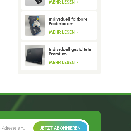
MEHR LESEN
Individuell faltbare
Papierboxen
MEHR LESEN
Individuell gestaltete
Premium-
Geschenkboxen aus
Wellpappe
MEHR LESEN