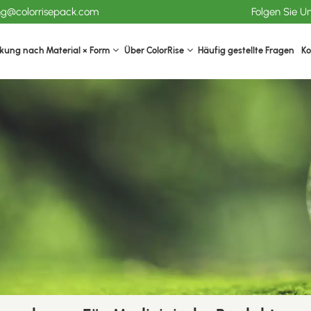
ang@colorrisepack.com
Folgen Sie U
kung nach Material × Form
Über ColorRise
Häufig gestellte Fragen
Ko