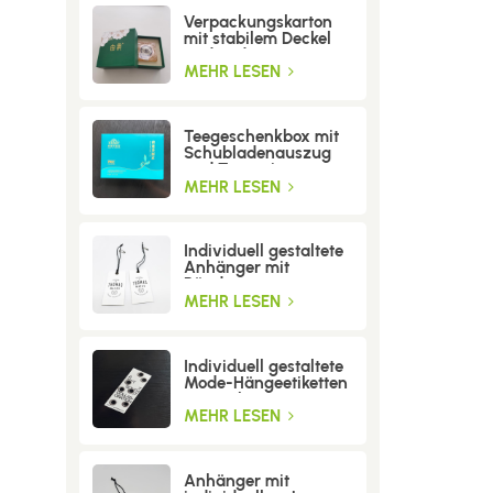
Verpackungskarton
mit stabilem Deckel
und Boden
MEHR LESEN
Teegeschenkbox mit
Schubladenauszug
und Trenneinsatz
MEHR LESEN
Individuell gestaltete
Anhänger mit
Bändern
MEHR LESEN
Individuell gestaltete
Mode-Hängeetiketten
mit Löchern
MEHR LESEN
Anhänger mit