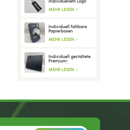
individuellem Logo
MEHR LESEN
Individuell faltbare
Papierboxen
MEHR LESEN
Individuell gestaltete
Premium-
Geschenkboxen aus
Wellpappe
MEHR LESEN