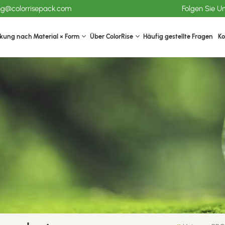
ang@colorrisepack.com
Folgen Sie U
kung nach Material × Form
Über ColorRise
Häufig gestellte Fragen
Ko