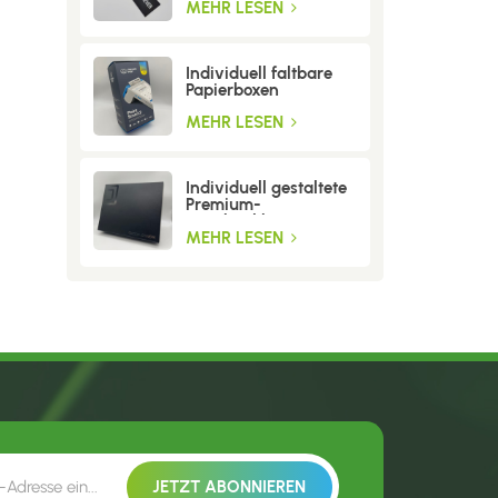
MEHR LESEN
Individuell faltbare
Papierboxen
MEHR LESEN
Individuell gestaltete
Premium-
Geschenkboxen aus
Wellpappe
MEHR LESEN