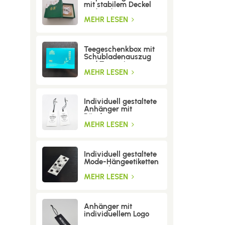
mit stabilem Deckel
und Boden
MEHR LESEN
Teegeschenkbox mit
Schubladenauszug
und Trenneinsatz
MEHR LESEN
Individuell gestaltete
Anhänger mit
Bändern
MEHR LESEN
Individuell gestaltete
Mode-Hängeetiketten
mit Löchern
MEHR LESEN
Anhänger mit
individuellem Logo