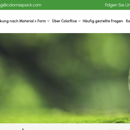
ang@colorrisepack.com
Folgen Sie U
kung nach Material × Form
Über ColorRise
Häufig gestellte Fragen
Ko