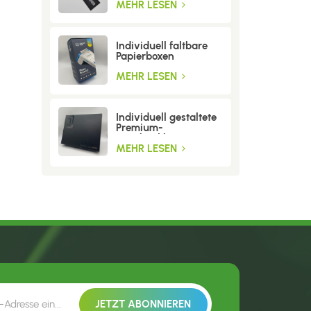
MEHR LESEN
Individuell faltbare
Papierboxen
MEHR LESEN
Individuell gestaltete
Premium-
Geschenkboxen aus
Wellpappe
MEHR LESEN