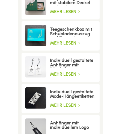
mit stabilem Deckel
und Boden
MEHR LESEN
Teegeschenkbox mit
Schubladenauszug
und Trenneinsatz
MEHR LESEN
Individuell gestaltete
Anhänger mit
Bändern
MEHR LESEN
Individuell gestaltete
Mode-Hängeetiketten
mit Löchern
MEHR LESEN
Anhänger mit
individuellem Logo