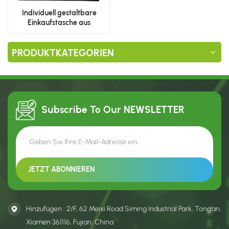
Individuell gestaltbare
Einkaufstasche aus
Polypropylen-Vliesstoff
PRODUKTKATEGORIEN
Subscribe To Our
NEWSLETTER
Hinzufügen : 2/F, 62 Meixi Road Siming Industrial Park, Tong’an,
Xiamen 361116, Fujian, China