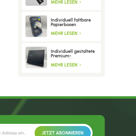
MEHR LESEN
Individuell faltbare
Papierboxen
MEHR LESEN
Individuell gestaltete
Premium-
Geschenkboxen aus
Wellpappe
MEHR LESEN