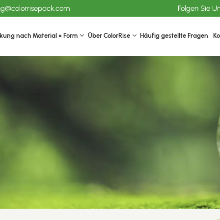
ang@colorrisepack.com
Folgen Sie U
kung nach Material × Form
Über ColorRise
Häufig gestellte Fragen
Ko