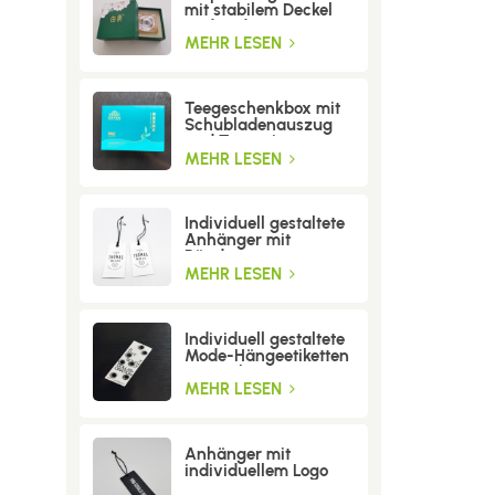
mit stabilem Deckel
und Boden
MEHR LESEN
Teegeschenkbox mit
Schubladenauszug
und Trenneinsatz
MEHR LESEN
Individuell gestaltete
Anhänger mit
Bändern
MEHR LESEN
Individuell gestaltete
Mode-Hängeetiketten
mit Löchern
MEHR LESEN
Anhänger mit
individuellem Logo