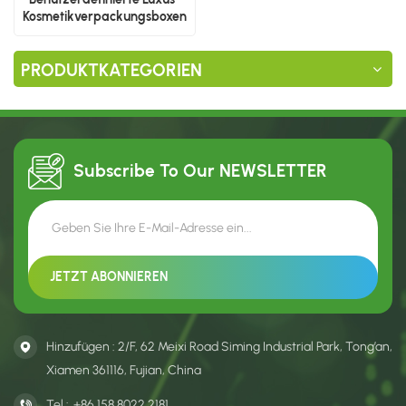
Kosmetikverpackungsboxen
mit Logo
PRODUKTKATEGORIEN
Subscribe To Our
NEWSLETTER
Hinzufügen : 2/F, 62 Meixi Road Siming Industrial Park, Tong’an,
Xiamen 361116, Fujian, China
Tel :
+86 158 8022 2181