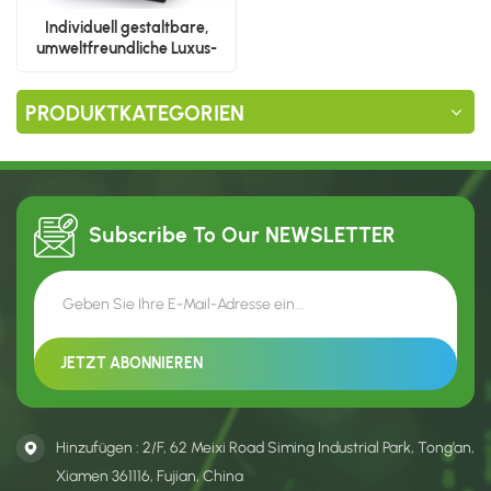
Individuell gestaltbare,
umweltfreundliche Luxus-
Papiertüten mit Logo
PRODUKTKATEGORIEN
Subscribe To Our
NEWSLETTER
Hinzufügen : 2/F, 62 Meixi Road Siming Industrial Park, Tong’an,
Xiamen 361116, Fujian, China