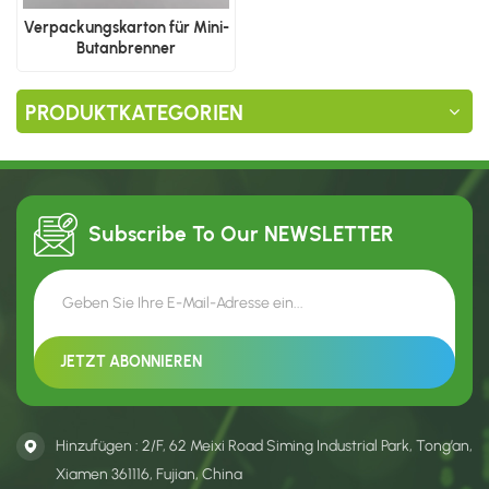
Verpackungskarton für Mini-
Butanbrenner
PRODUKTKATEGORIEN
Subscribe To Our
NEWSLETTER
Hinzufügen : 2/F, 62 Meixi Road Siming Industrial Park, Tong’an,
Xiamen 361116, Fujian, China