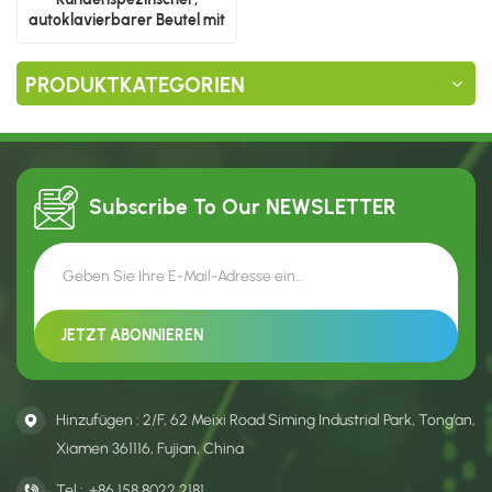
autoklavierbarer Beutel mit
3 seitlichen Siegeln für heiß
abfüllbare Lebensmittel
PRODUKTKATEGORIEN
Subscribe To Our
NEWSLETTER
Hinzufügen : 2/F, 62 Meixi Road Siming Industrial Park, Tong’an,
Xiamen 361116, Fujian, China
Tel :
+86 158 8022 2181