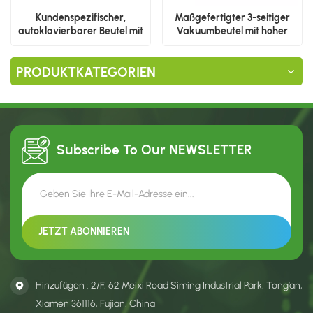
Kundenspezifischer,
Maßgefertigter 3-seitiger
autoklavierbarer Beutel mit
Vakuumbeutel mit hoher
3 seitlichen Siegeln für heiß
Barriere für Einzelportionen
abfüllbare Lebensmittel
PRODUKTKATEGORIEN
Subscribe To Our
NEWSLETTER
Hinzufügen : 2/F, 62 Meixi Road Siming Industrial Park, Tong’an,
Xiamen 361116, Fujian, China