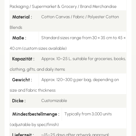
Packaging / Supermarket & Grocery / Brand Merchandise
Material :
Cotton Canvas / Fabric / Polyester Cotton
Blends
Maße :
Standard sizes range from 30 × 35 cm to 45 ×
40 cm (custom sizes available)
Kapazität :
Approx. 10–25 L, suitable for groceries, books,
clothing, gifts, and daily items
Gewicht :
Approx. 120–300 g per bag, depending on
size and fabric thickness
Dicke :
Customizable
Mindestbestellmenge :
Typically from 3,000 units
(adjustable by spec/finish)
Lieferzeit :
~15–25 days after artwork approval;