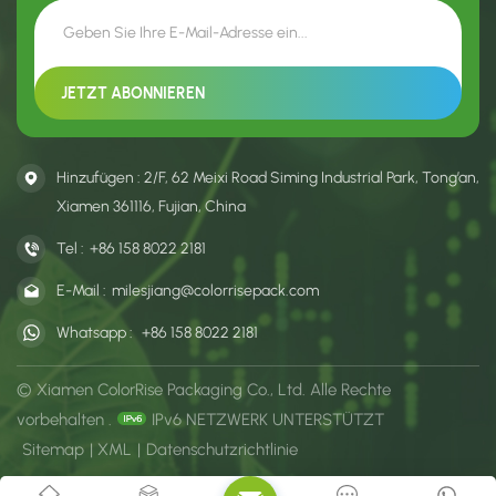
Bedruckungen sind möglich.
und frische Optik.
Hinzufügen : 2/F, 62 Meixi Road Siming Industrial Park, Tong’an,
Xiamen 361116, Fujian, China
Tel :
+86 158 8022 2181
E-Mail :
milesjiang@colorrisepack.com
Whatsapp :
+86 158 8022 2181
© Xiamen ColorRise Packaging Co., Ltd. Alle Rechte
vorbehalten .
IPv6 NETZWERK UNTERSTÜTZT
Sitemap
|
XML
|
Datenschutzrichtlinie