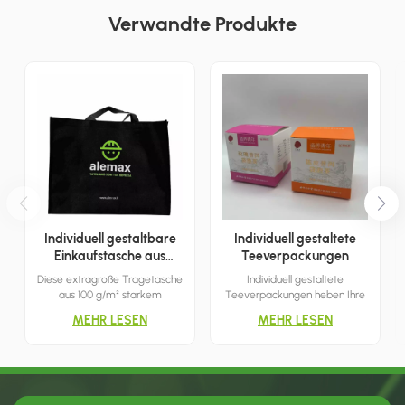
Verwandte Produkte
Individuell gestaltbare
Individuell gestaltete
Einkaufstasche aus
Teeverpackungen
Polypropylen-Vliesstoff
Diese extragroße Tragetasche
Individuell gestaltete
aus 100 g/m² starkem
Teeverpackungen heben Ihre
Polypropylen-Vliesstoff verfügt
Marke hervor und erleichtern
MEHR LESEN
MEHR LESEN
über Boden- und Seitenfalten
Marketing und Vertrieb. Das
für mehr Stauraum und
zweifarbige Design bietet
Stabilität. Mit den Maßen 56
mehr Flexibilität und eröffnet
cm (B) x 41 cm (H) x 25 cm (T)
Ihnen eine größere Auswahl an
eignet sie sich ideal für den
Gestaltungsmöglichkeiten.
täglichen Einkauf und den