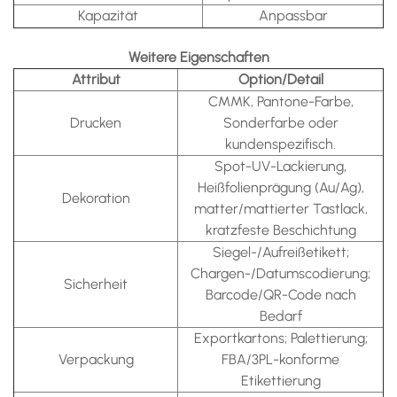
Kapazität
Anpassbar
Weitere Eigenschaften
Attribut
Option/Detail
CMMK, Pantone-Farbe,
Drucken
Sonderfarbe oder
kundenspezifisch.
Spot-UV-Lackierung,
Heißfolienprägung (Au/Ag),
Dekoration
matter/mattierter Tastlack,
kratzfeste Beschichtung
Siegel-/Aufreißetikett;
Chargen-/Datumscodierung;
Sicherheit
Barcode/QR-Code nach
Bedarf
Exportkartons; Palettierung;
Verpackung
FBA/3PL-konforme
Etikettierung