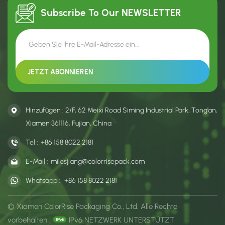
Transport größerer
Subscribe To Our
NEWSLETTER
Gegenstände. Individuelle
Größen, Farben und
Bedruckungen sind möglich.
Hinzufügen : 2/F, 62 Meixi Road Siming Industrial Park, Tong’an,
Xiamen 361116, Fujian, China
Tel :
+86 158 8022 2181
E-Mail :
milesjiang@colorrisepack.com
Whatsapp :
+86 158 8022 2181
© Xiamen ColorRise Packaging Co., Ltd. Alle Rechte
vorbehalten .
IPv6 NETZWERK UNTERSTÜTZT