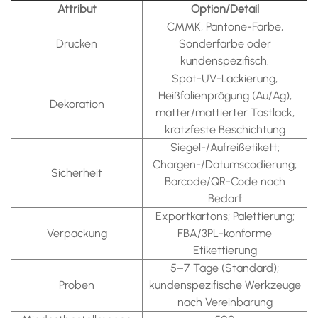
Attribut
Option/Detail
CMMK, Pantone-Farbe,
Drucken
Sonderfarbe oder
kundenspezifisch.
Spot-UV-Lackierung,
Heißfolienprägung (Au/Ag),
Dekoration
matter/mattierter Tastlack,
kratzfeste Beschichtung
Siegel-/Aufreißetikett;
Chargen-/Datumscodierung;
Sicherheit
Barcode/QR-Code nach
Bedarf
Exportkartons; Palettierung;
Verpackung
FBA/3PL-konforme
Etikettierung
5–7 Tage (Standard);
Proben
kundenspezifische Werkzeuge
nach Vereinbarung