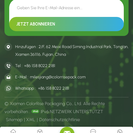
Aussehen.
und frische Optik.
Hinzufügen : 2/F, 62 Meixi Road Siming Industrial Park, Tong’an,
Xiamen 361116, Fujian, China
Tel :
+86 158 8022 2181
E-Mail :
milesjiang@colorrisepack.com
Whatsapp :
+86 158 8022 2181
© Xiamen ColorRise Packaging Co., Ltd. Alle Rechte
vorbehalten .
IPv6 NETZWERK UNTERSTÜTZT
Sitemap
|
XML
|
Datenschutzrichtlinie