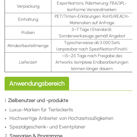
Exportkartons; Palettierung; FBA/3PL-
Verpackung
konforme Versandmarken
PET/Tinten-Erklärungen; RoHS/REACH-
Einhaltung
Materialien auf Anfrage
3–7 Tage (Standard);
Proben
Sonderwerkzeuge gemäß Angebot
Typischerweise ab 3.000 Sets
Mindestbestellmenge
(anpassbar nach Spezifikation/Finish)
~15–25 Tage nach Freigabe des
Lieferzeit
Artworks; komplexe Endbearbeitungen
können länger dauern
Anwendungsbereich
1.
Zielbenutzer und -produkte
Luxus-Marken für Tierleckerlis
Hochwertige Anbieter von Hochzeitssüßigkeiten
Spezialgeschenk- und Eventplaner
2.
Szenarien & Programme