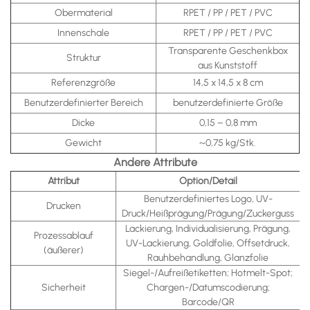
Obermaterial
RPET / PP / PET / PVC
Innenschale
RPET / PP / PET / PVC
Transparente Geschenkbox
Struktur
aus Kunststoff
Referenzgröße
14,5 x 14,5 x 8 cm
Benutzerdefinierter Bereich
benutzerdefinierte Größe
Dicke
0,15 – 0,8 mm
Gewicht
~0,75 kg/Stk.
Andere Attribute
Attribut
Option/Detail
Benutzerdefiniertes Logo, UV-
Drucken
Druck/Heißprägung/Prägung/Zuckerguss
Lackierung, Individualisierung, Prägung,
Prozessablauf
UV-Lackierung, Goldfolie, Offsetdruck,
(äußerer)
Rauhbehandlung, Glanzfolie
Siegel-/Aufreißetiketten; Hotmelt-Spot;
Sicherheit
Chargen-/Datumscodierung;
Barcode/QR