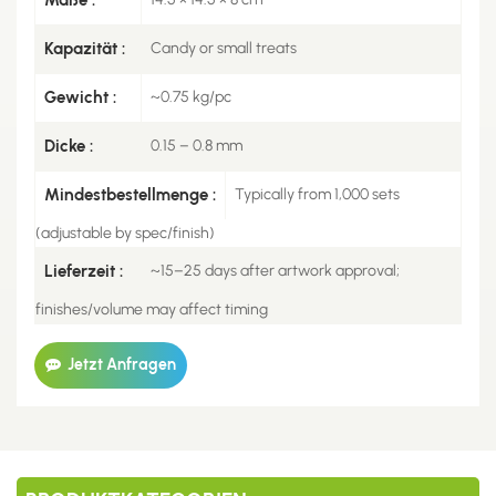
Kapazität :
Candy or small treats
Gewicht :
~0.75 kg/pc
Dicke :
0.15 – 0.8 mm
Mindestbestellmenge :
Typically from 1,000 sets
(adjustable by spec/finish)
Lieferzeit :
~15–25 days after artwork approval;
finishes/volume may affect timing
Jetzt Anfragen