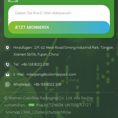
eignen.
Hinzufügen : 2/F, 62 Meixi Road Siming Industrial Park, Tong’an,
Xiamen 361116, Fujian, China
Tel :
+86 158 8022 2181
E-Mail :
milesjiang@colorrisepack.com
Whatsapp :
+86 158 8022 2181
© Xiamen ColorRise Packaging Co., Ltd. Alle Rechte
vorbehalten .
IPv6 NETZWERK UNTERSTÜTZT
Sitemap
|
XML
|
Datenschutzrichtlinie