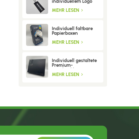
individuellem Logo
MEHR LESEN
Individuell faltbare
Papierboxen
MEHR LESEN
Individuell gestaltete
Premium-
Geschenkboxen aus
Wellpappe
MEHR LESEN