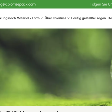
ang@colorrisepack.com
Folgen Sie U
kung nach Material × Form
Über ColorRise
Häufig gestellte Fragen
Ko