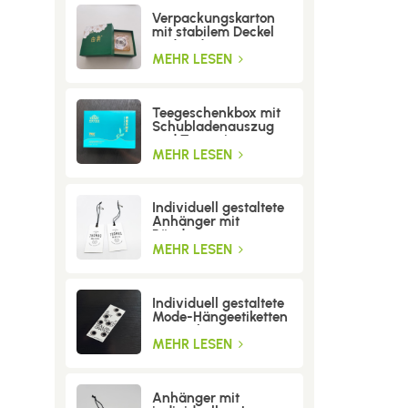
Verpackungskarton
mit stabilem Deckel
und Boden
MEHR LESEN
Teegeschenkbox mit
Schubladenauszug
und Trenneinsatz
MEHR LESEN
Individuell gestaltete
Anhänger mit
Bändern
MEHR LESEN
Individuell gestaltete
Mode-Hängeetiketten
mit Löchern
MEHR LESEN
Anhänger mit