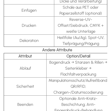
Dicke und Verarbeitung)
Schale aus PET oder
Einfügen
Papierzellstoff (optional)
Reverse-UV-
Drucken
Offset/Siebdruck, CMYK +
weiße Unterlage
Heißfolie (Au/Ag), Spot-UV,
Dekoration
Tiefprägung/Prägung
Andere Attribute
Attribut
Option/Detail
Bogendruck → Stanzen & Rillen →
Ablauf
Seitenkleber →
Flachfaltverpackung
Manipulationsschutz/Aufreißband;
Sicherheit
QR/RFID;
Chargen-/Datumscodierung
Optionale Anti-Kratz-
Beenden
Beschichtung; Anti-
Fingerabdruck-Behandlung