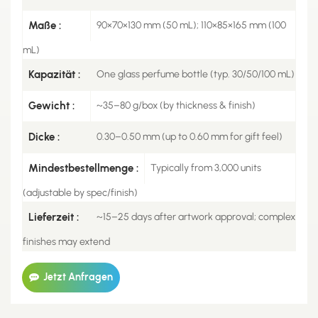
Maße :
90×70×130 mm (50 mL); 110×85×165 mm (100
mL)
Kapazität :
One glass perfume bottle (typ. 30/50/100 mL)
Gewicht :
~35–80 g/box (by thickness & finish)
Dicke :
0.30–0.50 mm (up to 0.60 mm for gift feel)
Mindestbestellmenge :
Typically from 3,000 units
(adjustable by spec/finish)
Lieferzeit :
~15–25 days after artwork approval; complex
finishes may extend
Jetzt Anfragen