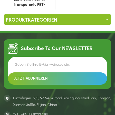
transparente PET-
Parfümbox mit
Rückseitendruck
PRODUKTKATEGORIEN
Subscribe To Our
NEWSLETTER
Hinzufügen : 2/F, 62 Meixi Road Siming Industrial Park, Tong’an,
Xiamen 361116, Fujian, China
Tel :
+86 158 8022 2181