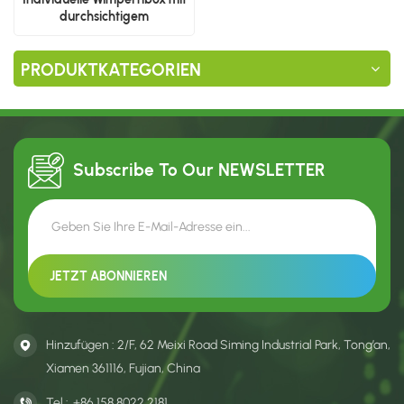
durchsichtigem
ergonomischem Tablett
PRODUKTKATEGORIEN
Subscribe To Our
NEWSLETTER
Hinzufügen : 2/F, 62 Meixi Road Siming Industrial Park, Tong’an,
Xiamen 361116, Fujian, China
Tel :
+86 158 8022 2181