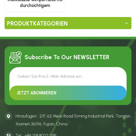
durchsichtigem
ergonomischem Tablett
PRODUKTKATEGORIEN
Subscribe To Our
NEWSLETTER
Hinzufügen : 2/F, 62 Meixi Road Siming Industrial Park, Tong’an,
Xiamen 361116, Fujian, China
Tel :
+86 158 8022 2181