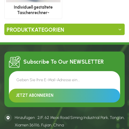
Individuell gestaltete
Taschenrechner-
Verpackungskartons
PRODUKTKATEGORIEN
Subscribe To Our
NEWSLETTER
Hinzufügen : 2/F, 62 Meixi Road Siming Industrial Park, Tong’an,
Xiamen 361116, Fujian, China