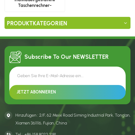
Taschenrechner-
Verpackungskartons
PRODUKTKATEGORIEN
Subscribe To Our
NEWSLETTER
Hinzufügen : 2/F, 62 Meixi Road Siming Industrial Park, Tong’an,
Xiamen 361116, Fujian, China
Tel :
+86 158 8022 2181