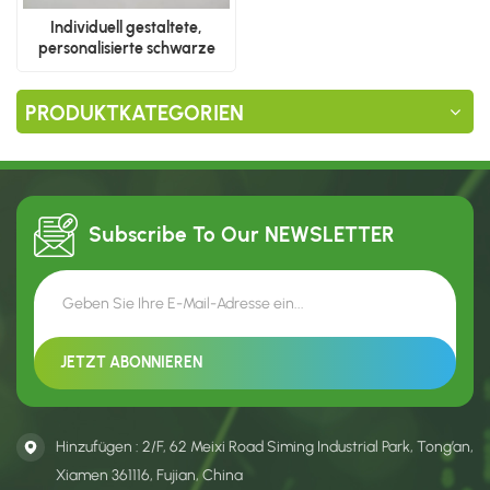
Individuell gestaltete,
personalisierte schwarze
Papiertüten
PRODUKTKATEGORIEN
Subscribe To Our
NEWSLETTER
Hinzufügen : 2/F, 62 Meixi Road Siming Industrial Park, Tong’an,
Xiamen 361116, Fujian, China