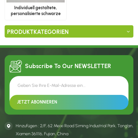
Individuell gestaltete,
personalisierte schwarze
Papiertüten
PRODUKTKATEGORIEN
Subscribe To Our
NEWSLETTER
Hinzufügen : 2/F, 62 Meixi Road Siming Industrial Park, Tong’an,
Xiamen 361116, Fujian, China